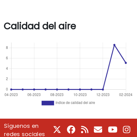
Calidad del aire
Síguenos en
X
Facebook
RSS
Correo electrón
Youtube
In
redes sociales