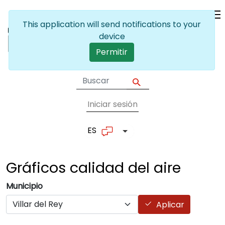
Pasar al contenido principal
This application will send notifications to your
device
Permitir
Iniciar sesión
User account me
ES
Lista adicional de accion
Gráficos calidad del
aire
Municipio
Aplicar