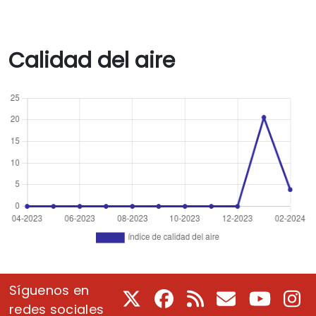
Calidad del aire
Síguenos en
X
Facebook
RSS
Correo electrón
Youtube
In
redes sociales