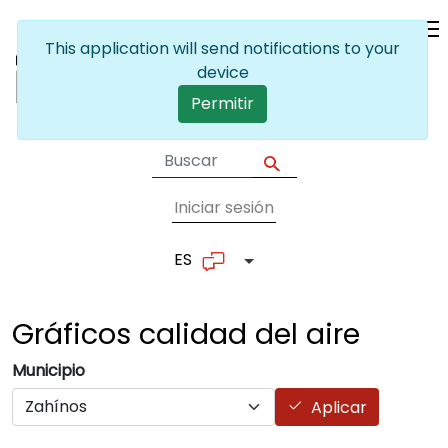
Pasar al contenido principal
This application will send notifications to your
device
Permitir
Iniciar sesión
User account me
ES
Lista adicional de accion
Gráficos calidad del
aire
Municipio
Aplicar