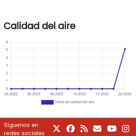
Calidad del aire
Síguenos en
X
Facebook
RSS
Correo electrón
Youtube
In
redes sociales