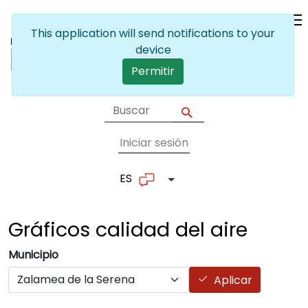
Pasar al contenido principal
This application will send notifications to your
device
Permitir
Iniciar sesión
User account me
ES
Lista adicional de accion
Gráficos calidad del
aire
Municipio
Aplicar