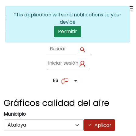
Pasar al contenido principal
This application will send notifications to your
device
Permitir
Iniciar sesión
User account me
ES
Lista adicional de accion
Gráficos calidad del
aire
Municipio
Aplicar