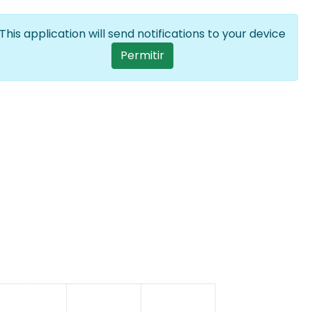
Iniciar sesión
ES
Lista adiciona
This application will send notifications to your device
User account menu
Permitir