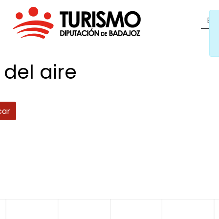
 del
aire
car