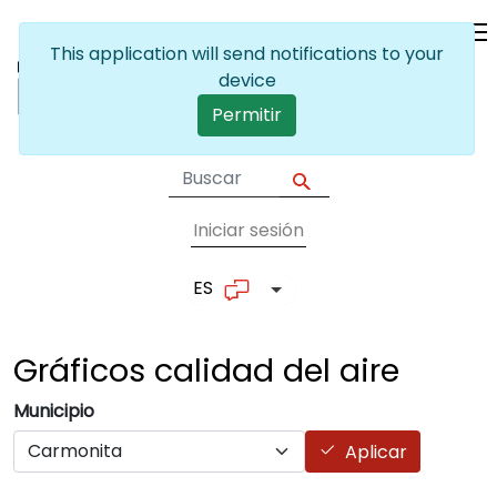
Pasar al contenido principal
This application will send notifications to your
device
Permitir
Iniciar sesión
User account me
ES
Lista adicional de accion
Gráficos calidad del
aire
Municipio
Aplicar