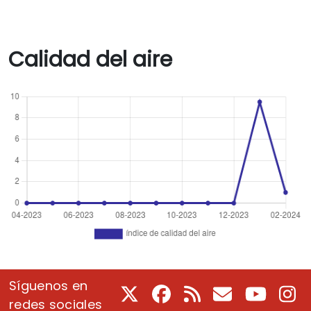
Calidad del aire
Síguenos en
X
Facebook
RSS
Correo electrón
Youtube
In
redes sociales