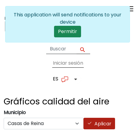
Pasar al contenido principal
This application will send notifications to your
device
Permitir
Iniciar sesión
User account me
ES
Lista adicional de accion
Gráficos calidad del
aire
Municipio
Aplicar