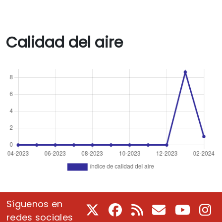
Calidad del aire
Síguenos en
X
Facebook
RSS
Correo electrón
Youtube
In
redes sociales