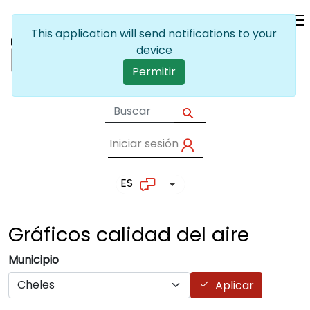
Pasar al contenido principal
This application will send notifications to your
device
Permitir
Iniciar sesión
User account me
ES
Lista adicional de accion
Gráficos calidad del
aire
Municipio
Aplicar