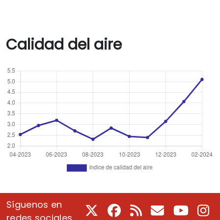
Calidad del aire
Síguenos en
X
Facebook
RSS
Correo electrón
Youtube
In
redes sociales