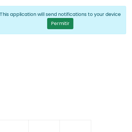
Iniciar sesión
ES
Lista adicion
This application will send notifications to your device
User account menu
Permitir