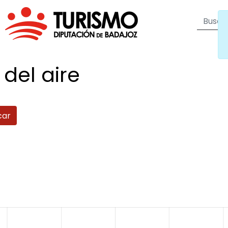
 del
aire
car