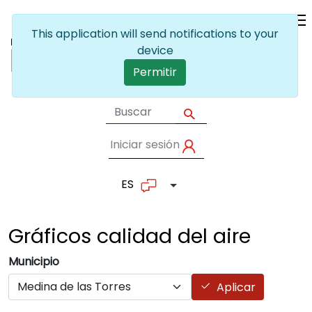
Pasar al contenido principal
This application will send notifications to your
device
Permitir
Iniciar sesión
User account me
ES
Lista adicional de accion
Gráficos calidad del
aire
Municipio
Aplicar