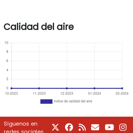
Calidad del aire
Síguenos en
X
Facebook
RSS
Correo electrón
Youtube
In
redes sociales