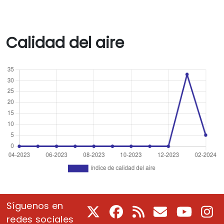
Calidad del aire
Síguenos en
X
Facebook
RSS
Correo electrón
Youtube
In
redes sociales