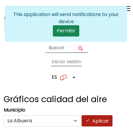
Pasar al contenido principal
This application will send notifications to your
device
Permitir
Iniciar sesión
User account me
ES
Lista adicional de accion
Gráficos calidad del
aire
Municipio
Aplicar