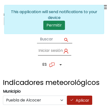
Pasar al contenido principal
This application will send notifications to your
device
Permitir
Iniciar sesión
User account me
ES
Lista adicional de accion
Indicadores
meteorológicos
Municipio
Aplicar