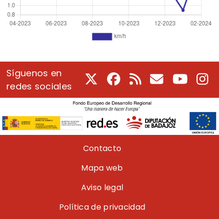
Síguenos en
X
Facebook
RSS
Correo electrón
Youtube
In
redes sociales
Pie de página
Contacto
Mapa web
Aviso legal
Política de privacidad