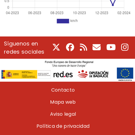
Síguenos en
X
Facebook
RSS
Correo electrón
Youtube
In
redes sociales
Pie de página
Contacto
Mapa web
Aviso legal
Política de privacidad