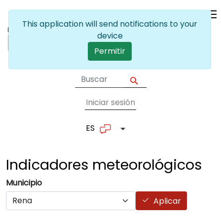
Pasar al contenido principal
This application will send notifications to your
device
Permitir
Iniciar sesión
User account me
ES
Lista adicional de accion
Indicadores
meteorológicos
Municipio
Aplicar