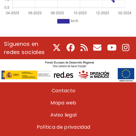
Síguenos en
X
Facebook
RSS
Correo electrón
Youtube
In
redes sociales
Pie de página
Contacto
Mapa web
Aviso legal
Política de privacidad