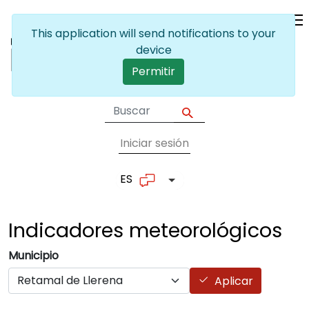
Pasar al contenido principal
This application will send notifications to your
device
Permitir
Iniciar sesión
User account me
ES
Lista adicional de accion
Indicadores
meteorológicos
Municipio
Aplicar