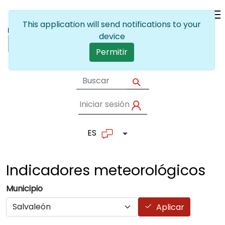
Pasar al contenido principal
This application will send notifications to your
device
Permitir
Iniciar sesión
User account me
ES
Lista adicional de accion
Indicadores
meteorológicos
Municipio
Aplicar