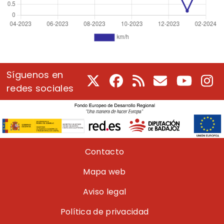
Síguenos en
X
Facebook
RSS
Correo electrón
Youtube
In
redes sociales
Pie de página
Contacto
Mapa web
Aviso legal
Política de privacidad