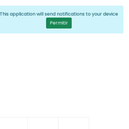
Iniciar sesión
ES
Lista adiciona
This application will send notifications to your device
User account menu
Permitir