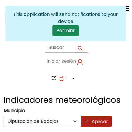
Pasar al contenido principal
This application will send notifications to your
device
Permitir
Iniciar sesión
User account me
ES
Lista adicional de accion
Indicadores
meteorológicos
Municipio
Aplicar