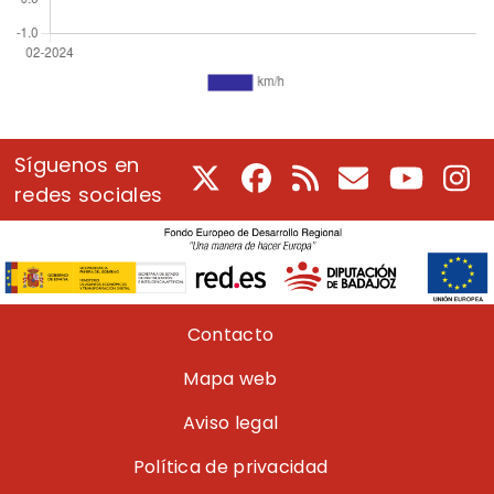
Síguenos en
X
Facebook
RSS
Correo electrón
Youtube
In
redes sociales
Pie de página
Contacto
Mapa web
Aviso legal
Política de privacidad