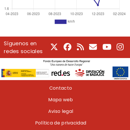
Síguenos en
X
Facebook
RSS
Correo electrón
Youtube
In
redes sociales
Pie de página
Contacto
Mapa web
Aviso legal
Política de privacidad