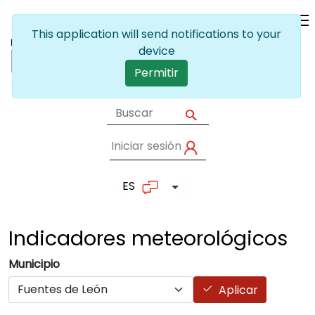
Pasar al contenido principal
This application will send notifications to your
device
Permitir
Iniciar sesión
User account me
ES
Lista adicional de accion
Indicadores
meteorológicos
Municipio
Aplicar