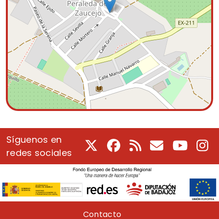
Síguenos en
X
Facebook
RSS
Correo electrón
Youtube
In
redes sociales
Pie de página
Contacto