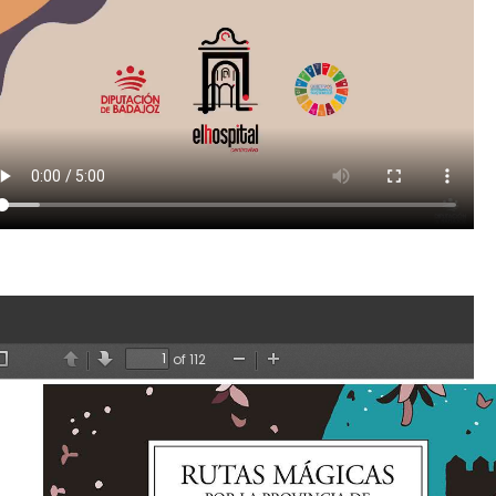
of 112
Toggle
Anterior
Siguiente
Zoom
Zoom
Sidebar
Out
In