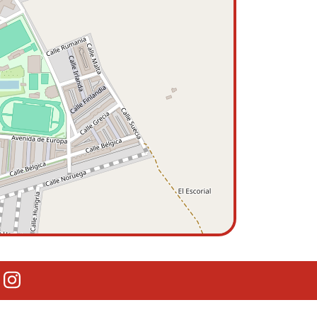
lectrónico
outube
Instagram