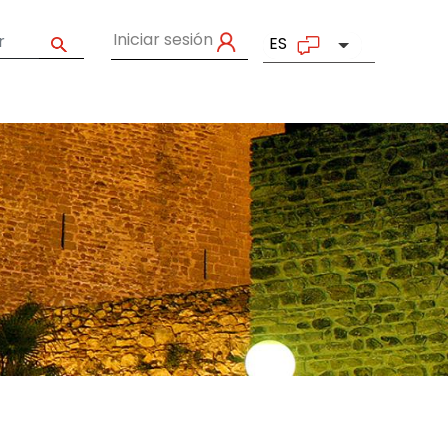
Iniciar sesión
ES
Lista adicion
User account menu