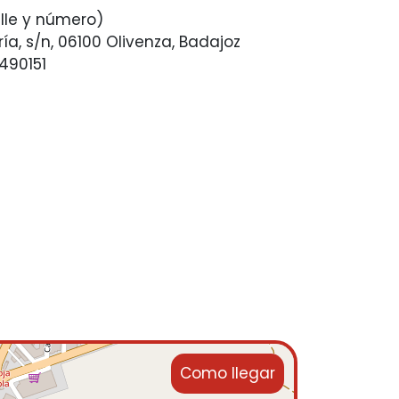
lle y número)
ría, s/n, 06100 Olivenza, Badajoz
490151
Como llegar