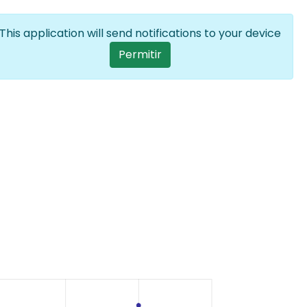
Iniciar sesión
ES
Lista adicion
This application will send notifications to your device
User account menu
Permitir