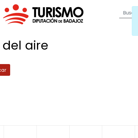
 del
aire
car