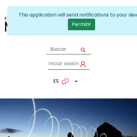
Pasar al contenido principal
Iniciar sesión
User account me
ES
Lista adicional de accion