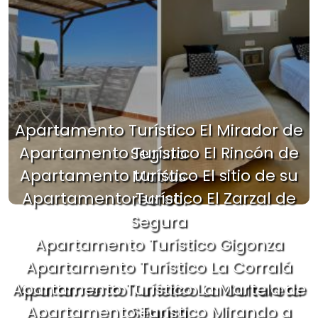
Apartamento Turístico El Mirador de
Apartamento Turístico El Rincón de
Segura
Apartamento turístico El sitio de su
Matías
Apartamento Turístico El Zarzal de
recreo.
Segura
Apartamento Turístico Gigonza
Apartamento Turístico La Corralá
Apartamento Turístico La Martela de
Apartamento Turístico La Cultureta
Apartamento Turístico Mirando a
Segura