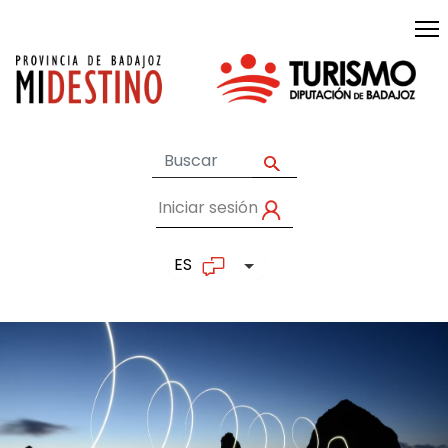
Pasar al contenido principal
Iniciar sesión
User account me
ES
Lista adicional de accion