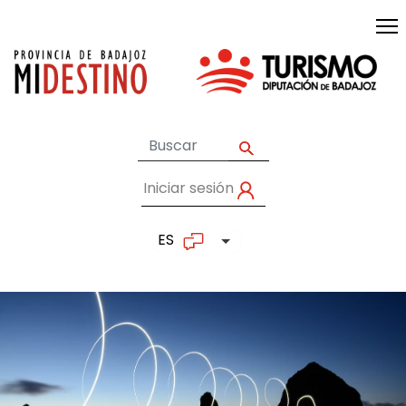
Pasar al contenido principal
Iniciar sesión
User account me
ES
Lista adicional de accion