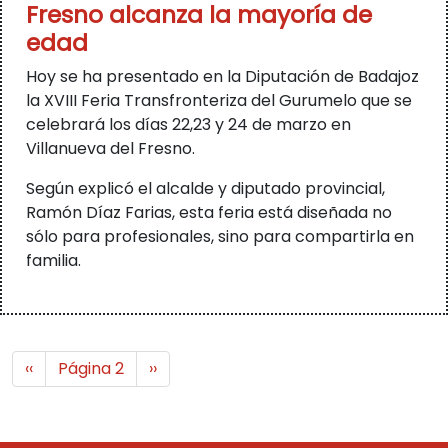
Fresno alcanza la mayoría de
edad
Hoy se ha presentado en la Diputación de Badajoz
la XVIII Feria Transfronteriza del Gurumelo que se
celebrará los días 22,23 y 24 de marzo en
Villanueva del Fresno.
Según explicó el alcalde y diputado provincial,
Ramón Díaz Farias, esta feria está diseñada no
sólo para profesionales, sino para compartirla en
familia.
Paginación
Página anterior
Siguiente página
‹‹
Página 2
››