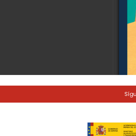
Síg
IONERAS
a provincia de Badajoz