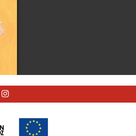
lectrónico
outube
Instagram
PIONER