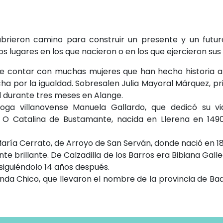
brieron camino para construir un presente y un futur
os lugares en los que nacieron o en los que ejercieron sus
de contar con muchas mujeres que han hecho historia a t
cha por la igualdad. Sobresalen Julia Mayoral Márquez, p
l durante tres meses en Alange.
oga villanovense Manuela Gallardo, que dedicó su v
X. O Catalina de Bustamante, nacida en Llerena en 14
a Cerrato, de Arroyo de San Serván, donde nació en 189
te brillante. De Calzadilla de los Barros era Bibiana Gall
nsiguiéndolo 14 años después.
rinda Chico, que llevaron el nombre de la provincia de Ba