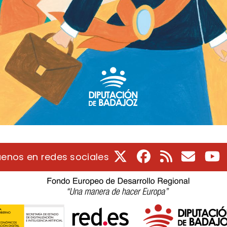
X
Facebook
RSS
Correo e
Y
uenos en redes sociales