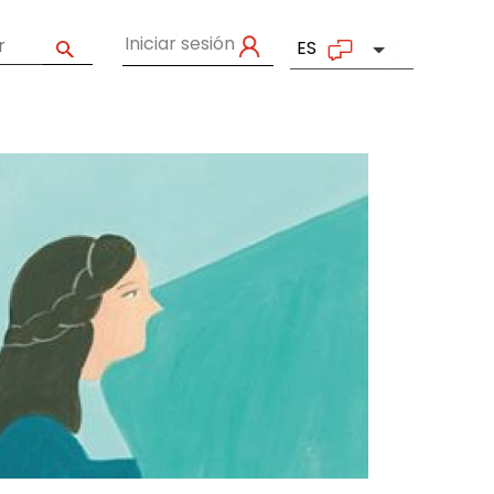
Iniciar sesión
ES
Lista adicion
User account menu