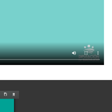
Current
antalla
Descargar
View
ompleta