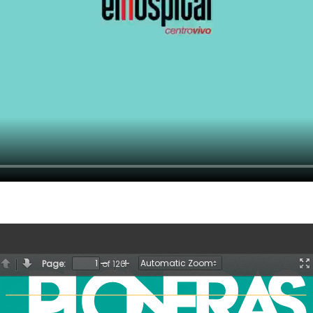
Page:
of 120
Anterior
Siguiente
Zoom
Zoom
P
Out
In
c