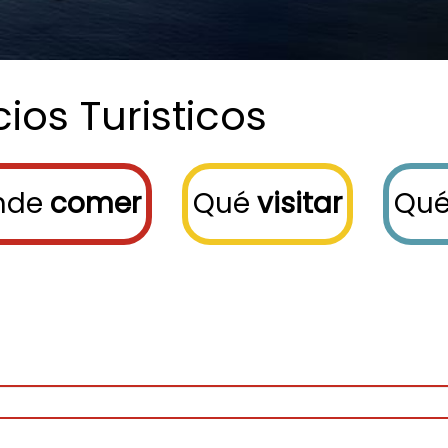
cios
Turisticos
nde
comer
Qué
visitar
Qu