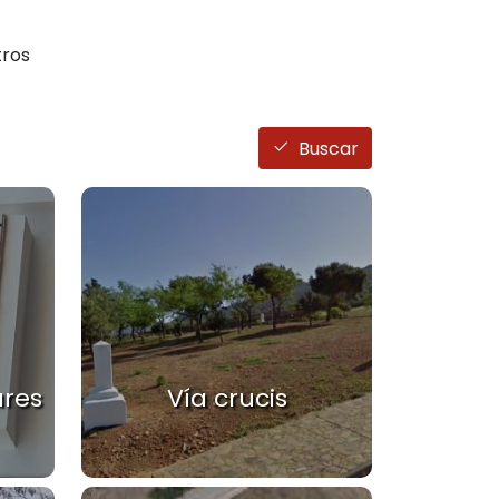
ros
Buscar
res
Vía crucis