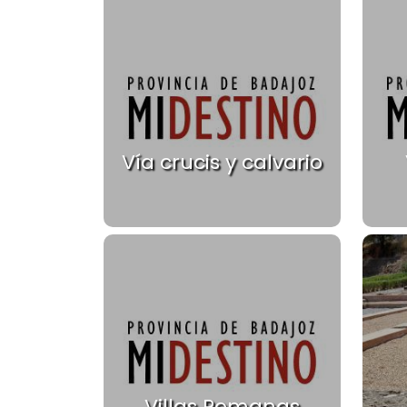
Vía crucis y calvario
Villas Romanas