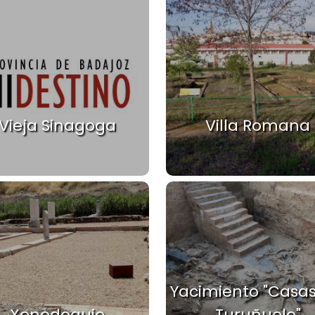
Vieja Sinagoga
Villa Romana
Yacimiento "Casas
Xenodoquio
Turuñuelo"