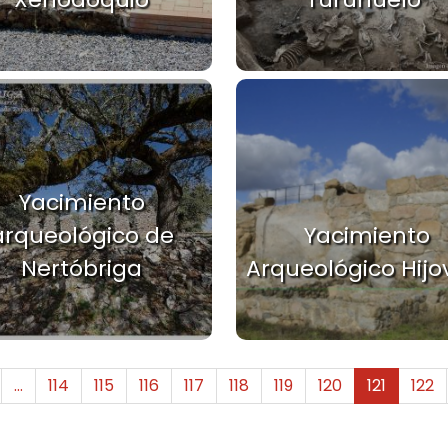
Yacimiento
arqueológico de
Yacimiento
Nertóbriga
Arqueológico Hijo
era página
ágina anterior
…
114
115
116
117
118
119
120
121
122