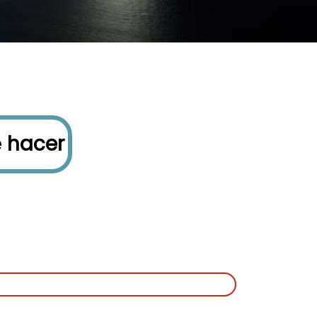
é
hacer