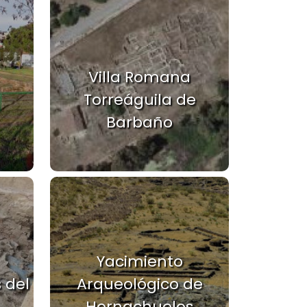
Villa Romana
Torreáguila de
Barbaño
Yacimiento
 del
Arqueológico de
Hornachuelos