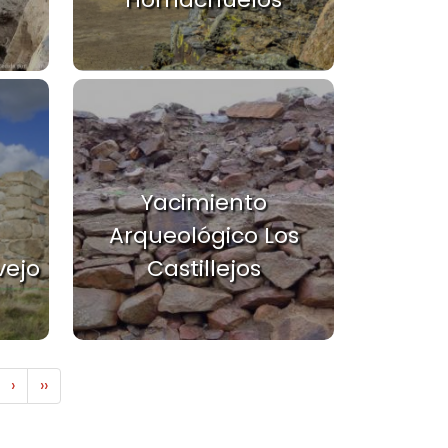
Yacimiento
Arqueológico Los
vejo
Castillejos
Siguiente página
Última página
›
››