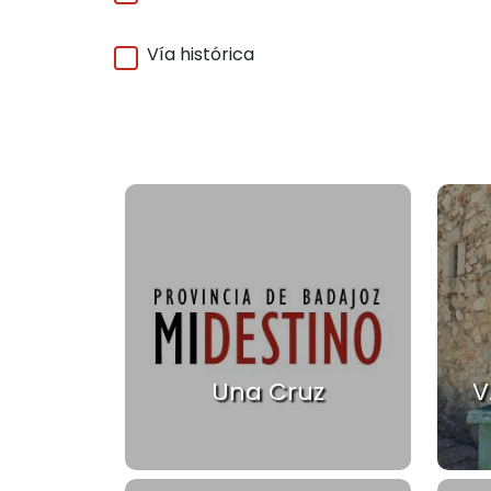
Vía histórica
Una Cruz
V