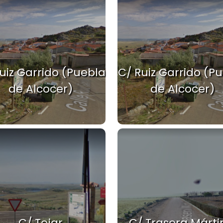
uiz Garrido (Puebla
C/ Ruiz Garrido (P
de Alcocer)
de Alcocer)
C/ Tejar
C/ Trasera Márti