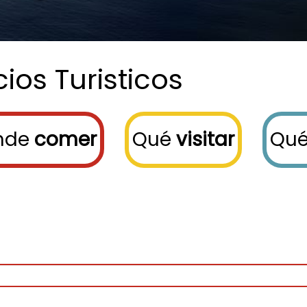
cios
Turisticos
nde
comer
Qué
visitar
Qu