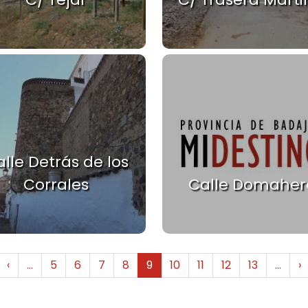
lle Detrás de los
Corrales
Calle Domaher
rimera página
Página anterior
S
‹
…
5
6
7
8
9
10
11
12
13
…
›