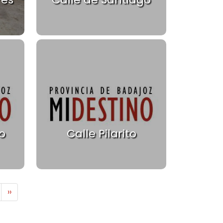
o
Calle Pilarito
iguiente página
Última página
››