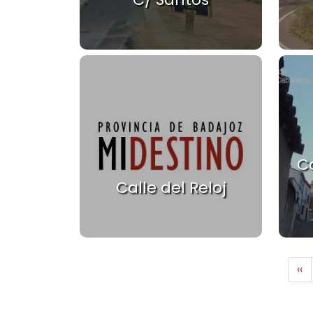
Ca
Calle del Reloj
Paginación
P
‹‹