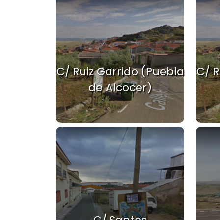
C/ Ruiz Garrido (Puebla
C/ R
de Alcocer)
C/ Santos