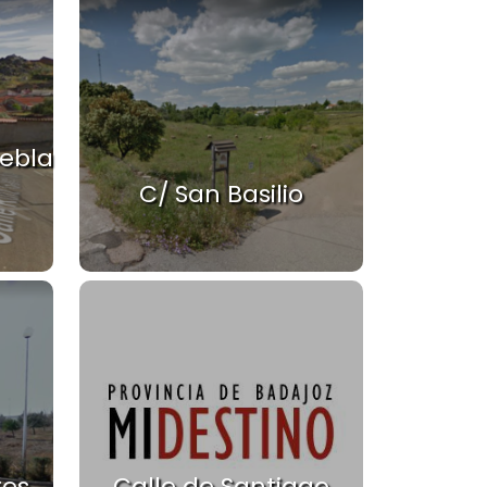
uebla
C/ San Basilio
res
Calle de Santiago