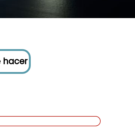
é
hacer