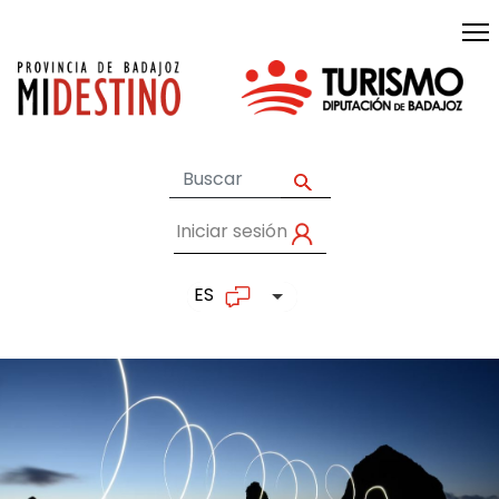
Pasar al contenido principal
Iniciar sesión
User account me
ES
Lista adicional de accion