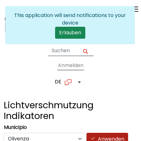
Skip to main content
This application will send notifications to your
device
Erlauben
Anmelden
User account me
DE
List additional actions
Lichtverschmutzung
Indikatoren
Municipio
Anwenden