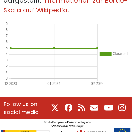
dargestellt.
Informationen zur Bortle-
Skala auf Wikipedia.
Follow us on
X
Facebook
RSS
E-Mail
Youtube
In
social media