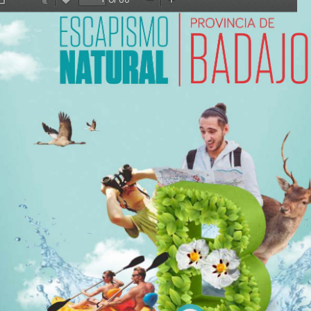
Toggle
Anterior
Siguiente
Zoom
Zoom
Sidebar
Out
In