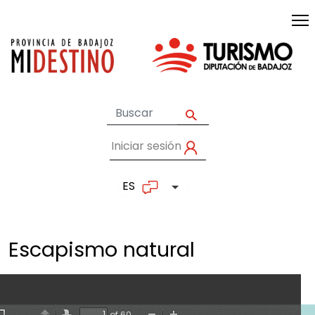
Pasar al contenido principal
Iniciar sesión
User account me
ES
Lista adicional de accion
Escapismo
natural
of 60