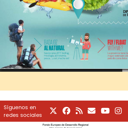
Síguenos en
X
Facebook
RSS
Correo electrón
Youtube
In
redes sociales