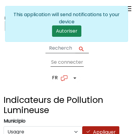
Skip to main content
This application will send notifications to your
device
Autoriser
Se connecter
User account me
FR
List additional actions
Indicateurs de Pollution
Lumineuse
Municipio
Appliquer