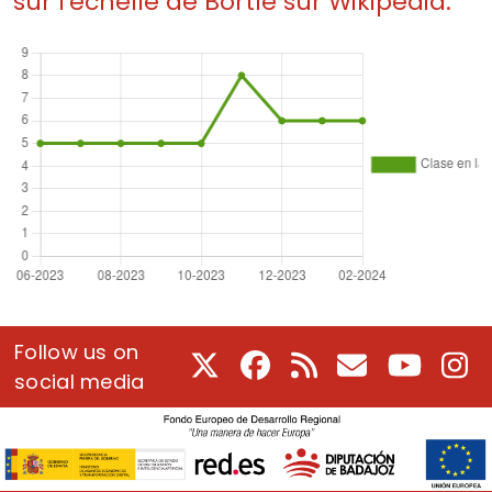
sur l'échelle de Bortle sur Wikipedia.
Follow us on
X
Facebook
RSS
Courriel
Youtube
In
social media