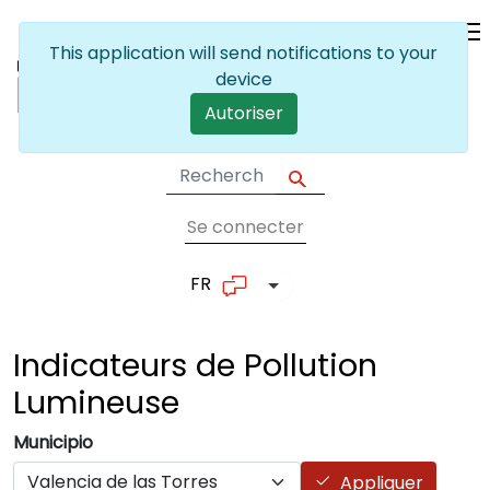
Skip to main content
This application will send notifications to your
device
Autoriser
Se connecter
User account me
FR
List additional actions
Indicateurs de Pollution
Lumineuse
Municipio
Appliquer