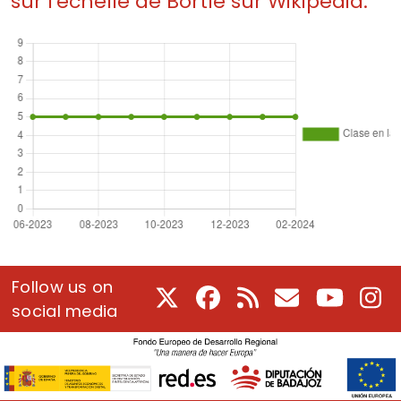
sur l'échelle de Bortle sur Wikipedia.
Follow us on
X
Facebook
RSS
Courriel
Youtube
In
social media