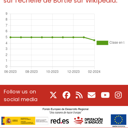
sur l'échelle de Bortle sur Wikipedia.
Follow us on
X
Facebook
RSS
Courriel
Youtube
In
social media