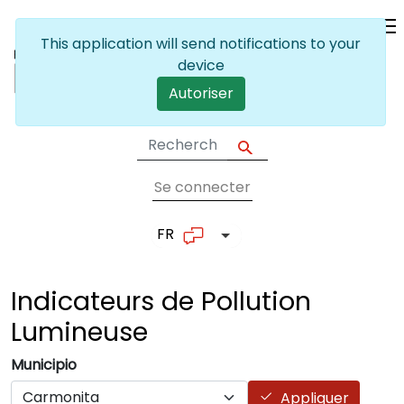
Skip to main content
This application will send notifications to your
device
Autoriser
Se connecter
User account me
FR
List additional actions
Indicateurs de Pollution
Lumineuse
Municipio
Appliquer