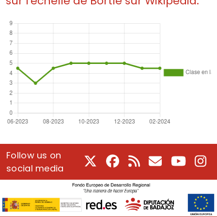
sur l'échelle de Bortle sur Wikipedia.
Follow us on
X
Facebook
RSS
Courriel
Youtube
In
social media