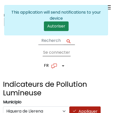
Skip to main content
This application will send notifications to your
device
Autoriser
Se connecter
User account me
FR
List additional actions
Indicateurs de Pollution
Lumineuse
Municipio
Appliquer