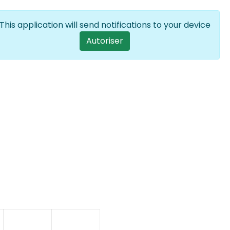
Se connecter
FR
List additional
This application will send notifications to your device
User account menu
Autoriser