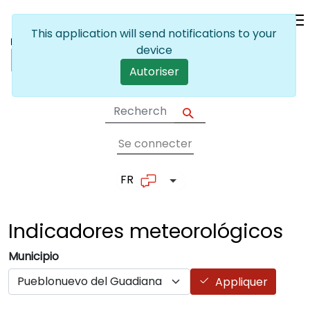
Skip to main content
This application will send notifications to your
device
Autoriser
Se connecter
User account me
FR
List additional actions
Indicadores
meteorológicos
Municipio
Appliquer