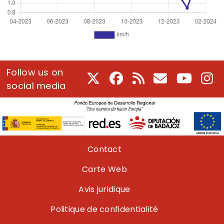
Follow us on
X
Facebook
RSS
Courriel
Youtube
In
social media
Pie de página
Contact
Carte Web
Avis juridique
Politique de confidentialité