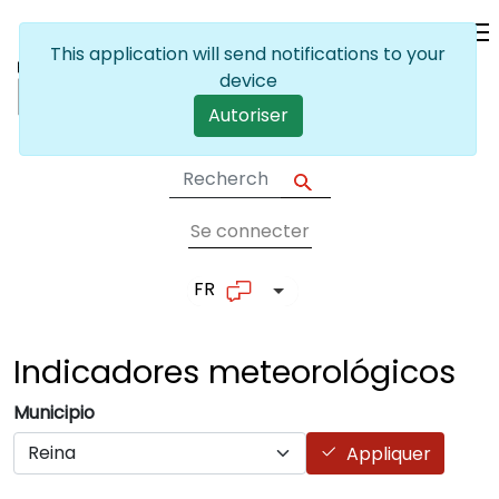
Skip to main content
This application will send notifications to your
device
Autoriser
Se connecter
User account me
FR
List additional actions
Indicadores
meteorológicos
Municipio
Appliquer