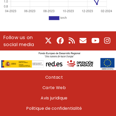
Follow us on
X
Facebook
RSS
Courriel
Youtube
In
social media
Pie de página
Contact
Carte Web
Avis juridique
Politique de confidentialité