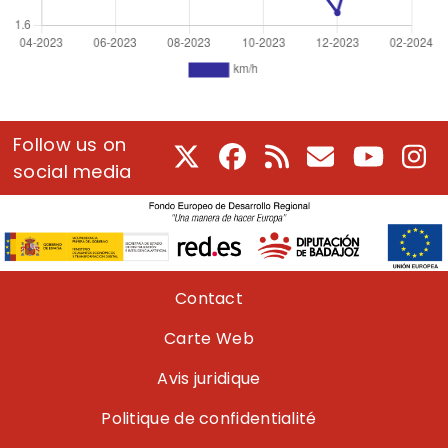
Follow us on
X
Facebook
RSS
Courriel
Youtube
In
social media
Pie de página
Contact
Carte Web
Avis juridique
Politique de confidentialité