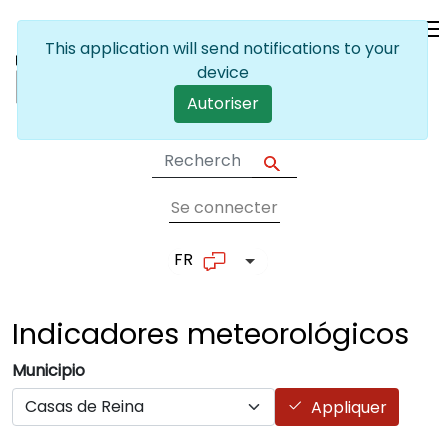
Skip to main content
This application will send notifications to your
device
Autoriser
Se connecter
User account me
FR
List additional actions
Indicadores
meteorológicos
Municipio
Appliquer