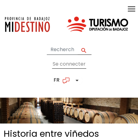
Skip to main content
Se connecter
User account me
FR
List additional actions
Historia entre
viñedos