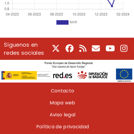
Síguenos en
X
Facebook
RSS
Correo electrón
Youtube
In
redes sociales
Pie de página
Contacto
Mapa web
Aviso legal
Política de privacidad