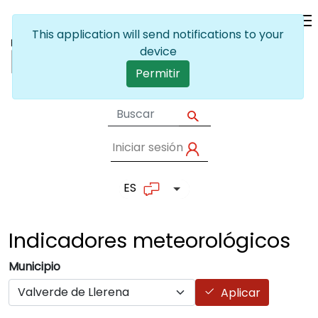
Pasar al contenido principal
This application will send notifications to your
device
Permitir
Iniciar sesión
User account me
ES
Lista adicional de accion
Indicadores
meteorológicos
Municipio
Aplicar