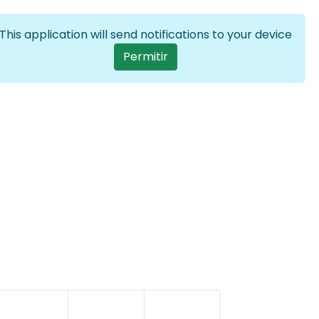
Iniciar sesión
ES
Lista adiciona
This application will send notifications to your device
User account menu
Permitir