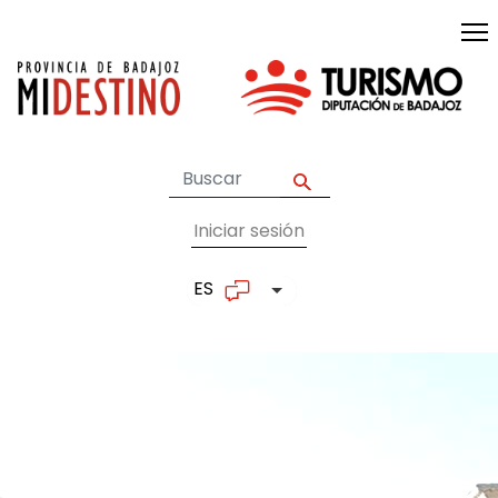
Pasar al contenido principal
Iniciar sesión
User account me
ES
Lista adicional de accion