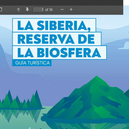
of 16
Toggle
Anterior
Siguiente
Zoom
Zoom
Sidebar
Out
In