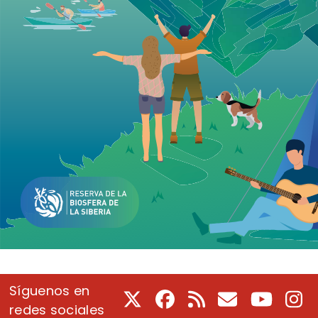
Síguenos en
X
Facebook
RSS
Correo electrón
Youtube
In
redes sociales