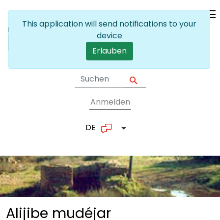
Skip to main content
This application will send notifications to your
device
Erlauben
Anmelden
User account me
DE
List additional actions
Alijibe
mudéjar