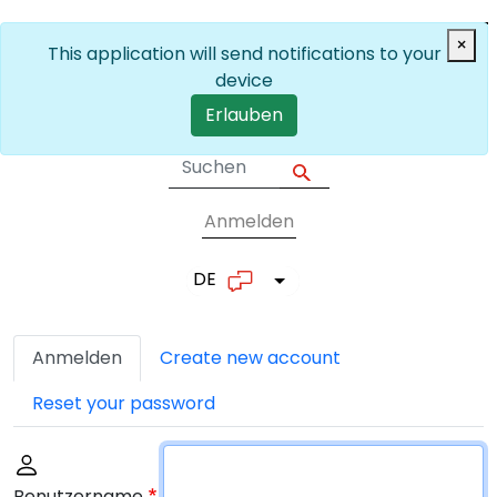
Skip to main content
×
This application will send notifications to your
device
Erlauben
Anmelden
User account me
DE
List additional actions
Primäre Reiter
Anmelden
Create new account
Reset your password
Benutzername