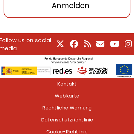
Anmelden
Follow us on social
X
Facebook
RSS
E-Mail
Youtu
I
media
Pie de página
Kontakt
Webkarte
Rechtliche Warnung
Datenschutzrichtlinie
Cookie-Richtlinie