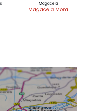
s
Magacela
Alb
Magacela Mora
Historia