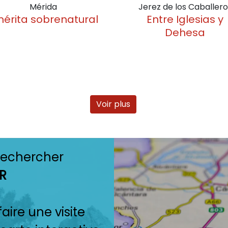
Mérida
Jerez de los Caballero
érita sobrenatural
Entre Iglesias y
Dehesa
Voir plus
 rechercher
R
aire une visite