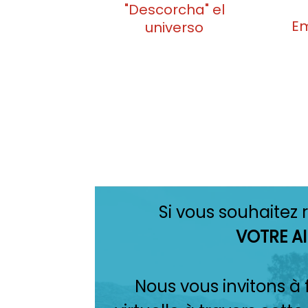
"Descorcha" el
Em
universo
Si vous souhaitez
VOTRE AI
Nous vous invitons à f