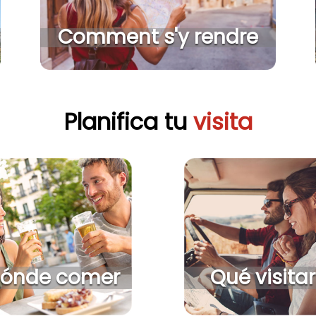
Comment s'y rendre
Planifica tu
visita
ónde comer
Qué visitar